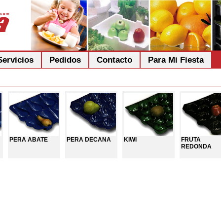
Servicios
Pedidos
Contacto
Para Mi Fiesta
PERA ABATE
PERA DECANA
KIWI
FRUTA
REDONDA