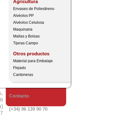
Agricultura
Envases de Poliestireno
Alvéolos PP
Alvéolos Celulosa
Maquinaria
Mallas y Bolsas
Tijeras Campo
Otros productos
Material para Embalaje
Flejado
Cantoneras
s,
Contacto
16
a)
(+34) 96 139 90 70
67